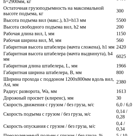
h=2900мм, кг
Остаточная грузоподъемность на максимальной
300
высоте подъема, кг
Высота подъема вил (макс.), h3+h13 мм
5500
Высота свободного подъема вил, h2 мм
200
Рабочая длина вил, l, мм
1150
Рабочая ширина вил, М, мм
560
Габаритная высота штабелера (мачта сложена), h1 мм
2420
Габаритная высота штабелера (мачта выдвинута), h4
6025
мм
Габаритная длина штабелера, L, мм
1966
Габаритная ширина штабелера, B, мм
800
Ширина прохода с поддоном 1200х800мм вдоль вил,
2380
Ast, мм
Радиус разворота, Wa, мм
1613
Дорожный просвет (клиренс), мм
30
Скорость движения с грузом / без груза, м/с
6,0 / 6,0
0,14 /
Скорость подъема с грузом / без груза, м/с
0,28
0,4 /
Скорость опускания с грузом / без груза, м/с
0,34
Преодолеваемый подъем с грузом / без груза, %
5 / 10