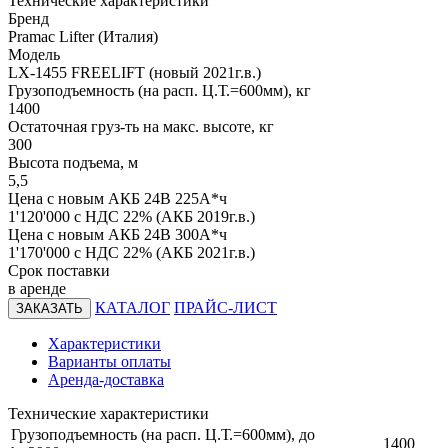
Технические характеристики
Бренд
Pramac Lifter (Италия)
Модель
LX-1455 FREELIFT (новый 2021г.в.)
Грузоподъемность (на расп. Ц.Т.=600мм), кг
1400
Остаточная груз-ть на макс. высоте, кг
300
Высота подъема, м
5,5
Цена с новым АКБ 24В 225А*ч
1'120'000
с НДС 22% (АКБ 2019г.в.)
Цена с новым АКБ 24В 300А*ч
1'170'000
с НДС 22% (АКБ 2021г.в.)
Срок поставки
в аренде
КАТАЛОГ
ПРАЙС-ЛИСТ
ЗАКАЗАТЬ
Характеристики
Варианты оплаты
Аренда-доставка
Технические характеристики
Грузоподъемность (на расп. Ц.Т.=600мм), до
1400