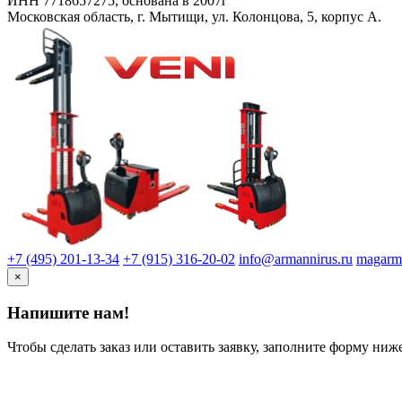
ИНН 7718657275, основана в 2007г
Московская область, г. Мытищи, ул. Колонцова, 5, корпус А.
+7 (495) 201-13-34
‪+7 (915) 316-20-02
info@armannirus.ru
magarm
×
Напишите нам!
Чтобы сделать заказ или оставить заявку, заполните форму ниж