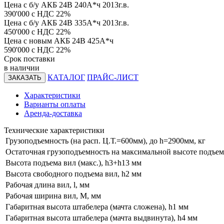
Цена с б/у АКБ 24В 240А*ч 2013г.в.
390'000
с НДС 22%
Цена с б/у АКБ 24В 335А*ч 2013г.в.
450'000
с НДС 22%
Цена с новым АКБ 24В 425А*ч
590'000
с НДС 22%
Срок поставки
в наличии
КАТАЛОГ
ПРАЙС-ЛИСТ
ЗАКАЗАТЬ
Характеристики
Варианты оплаты
Аренда-доставка
Технические характеристики
Грузоподъемность (на расп. Ц.Т.=600мм), до h=2900мм, кг
Остаточная грузоподъемность на максимальной высоте подъема
Высота подъема вил (макс.), h3+h13 мм
Высота свободного подъема вил, h2 мм
Рабочая длина вил, l, мм
Рабочая ширина вил, М, мм
Габаритная высота штабелера (мачта сложена), h1 мм
Габаритная высота штабелера (мачта выдвинута), h4 мм