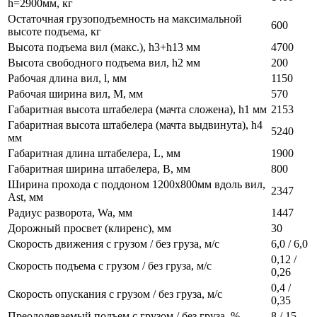
h=2900мм, кг
Остаточная грузоподъемность на максимальной
600
высоте подъема, кг
Высота подъема вил (макс.), h3+h13 мм
4700
Высота свободного подъема вил, h2 мм
200
Рабочая длина вил, l, мм
1150
Рабочая ширина вил, М, мм
570
Габаритная высота штабелера (мачта сложена), h1 мм
2153
Габаритная высота штабелера (мачта выдвинута), h4
5240
мм
Габаритная длина штабелера, L, мм
1900
Габаритная ширина штабелера, B, мм
800
Ширина прохода с поддоном 1200х800мм вдоль вил,
2347
Ast, мм
Радиус разворота, Wa, мм
1447
Дорожный просвет (клиренс), мм
30
Скорость движения с грузом / без груза, м/с
6,0 / 6,0
0,12 /
Скорость подъема с грузом / без груза, м/с
0,26
0,4 /
Скорость опускания с грузом / без груза, м/с
0,35
Преодолеваемый подъем с грузом / без груза, %
8 / 15