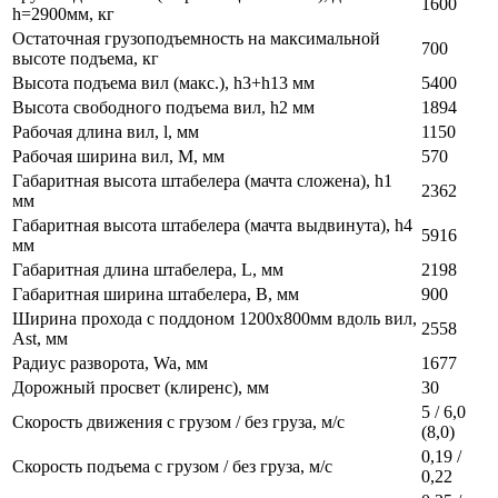
1600
h=2900мм, кг
Остаточная грузоподъемность на максимальной
700
высоте подъема, кг
Высота подъема вил (макс.), h3+h13 мм
5400
Высота свободного подъема вил, h2 мм
1894
Рабочая длина вил, l, мм
1150
Рабочая ширина вил, М, мм
570
Габаритная высота штабелера (мачта сложена), h1
2362
мм
Габаритная высота штабелера (мачта выдвинута), h4
5916
мм
Габаритная длина штабелера, L, мм
2198
Габаритная ширина штабелера, B, мм
900
Ширина прохода с поддоном 1200х800мм вдоль вил,
2558
Ast, мм
Радиус разворота, Wa, мм
1677
Дорожный просвет (клиренс), мм
30
5 / 6,0
Скорость движения с грузом / без груза, м/с
(8,0)
0,19 /
Скорость подъема с грузом / без груза, м/с
0,22