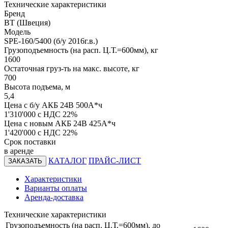
Технические характеристики
Бренд
BT (Швеция)
Модель
SPE-160/5400 (б/у 2016г.в.)
Грузоподъемность (на расп. Ц.Т.=600мм), кг
1600
Остаточная груз-ть на макс. высоте, кг
700
Высота подъема, м
5,4
Цена с б/у АКБ 24В 500А*ч
1'310'000
c НДС 22%
Цена с новым АКБ 24В 425А*ч
1'420'000
c НДС 22%
Срок поставки
в аренде
КАТАЛОГ
ПРАЙС-ЛИСТ
ЗАКАЗАТЬ
Характеристики
Варианты оплаты
Аренда-доставка
Технические характеристики
Грузоподъемность (на расп. Ц.Т.=600мм), до